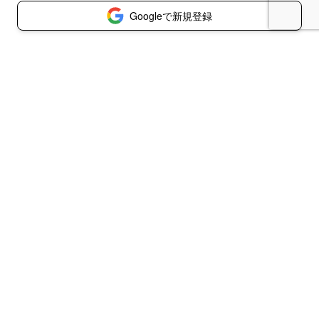
Googleで新規登録
© 2026 青木耕太郎の総合サポートユニオン通信
書き手利用規約
読み手利用規約
プライバシーポリシー
特定商取引法に基づく表示
お問い合わせ
コラボ企業・掲載媒体募集
代理店の方はこちら
ログイン
reCAPTCHA
Privacy Policy
and
Terms of Service
apply.