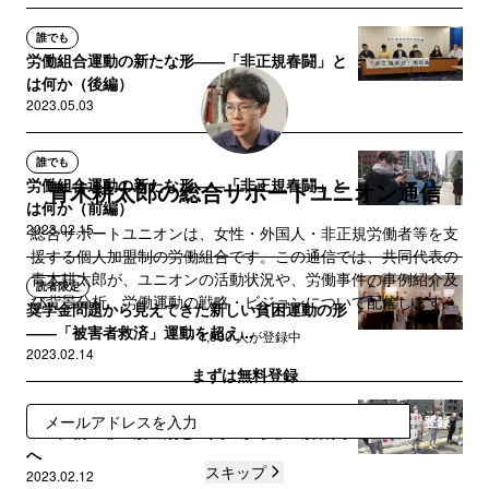
誰でも
労働組合運動の新たな形――「非正規春闘」と
は何か（後編）
2023.05.03
誰でも
労働組合運動の新たな形――「非正規春闘」と
青木耕太郎の総合サポートユニオン通信
は何か（前編）
2023.02.15
総合サポートユニオンは、女性・外国人・非正規労働者等を支
援する個人加盟制の労働組合です。この通信では、共同代表の
青木耕太郎が、ユニオンの活動状況や、労働事件の事例紹介及
読者限定
び背景分析、労働運動の戦略・ビジョンについて配信します。
奨学金問題から見えてきた新しい貧困運動の形
――「被害者救済」運動を超え...
~ 1,000 人が登録中
2023.02.14
まずは無料登録
サポートメンバー限定
登録
コロナ禍の非正規差別との闘いから非正規春闘
へ
スキップ
2023.02.12