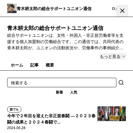
青木耕太郎の総合サポートユニオン通信
登録
ログイン
青木耕太郎の総合サポートユニオン通信
総合サポートユニオンは、女性・外国人・非正規労働者等を支
援する個人加盟制の労働組合です。この通信では、共同代表の
青木耕太郎が、ユニオンの活動状況や、労働事件の事例紹介及
び背景分析、労働運動の戦略・ビジョンについて配信します。
もっと見る
ホーム
記事
概要
新着
人気
誰でも
今年で２年目を迎えた非正規春闘 ―２０２３春
闘の成果と２０２４春闘で...
2024.06.28